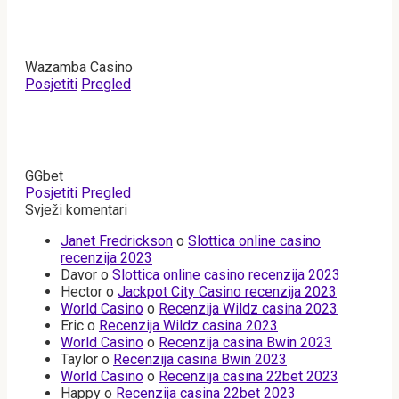
Wazamba Casino
Posjetiti
Pregled
GGbet
Posjetiti
Pregled
Svježi komentari
Janet Fredrickson
o
Slottica online casino
recenzija 2023
Davor
o
Slottica online casino recenzija 2023
Hector
o
Jackpot City Casino recenzija 2023
World Casino
o
Recenzija Wildz casina 2023
Eric
o
Recenzija Wildz casina 2023
World Casino
o
Recenzija casina Bwin 2023
Taylor
o
Recenzija casina Bwin 2023
World Casino
o
Recenzija casina 22bet 2023
Happy
o
Recenzija casina 22bet 2023