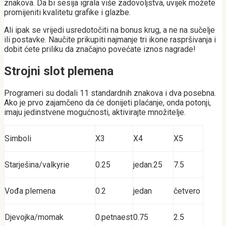
znakova. Da bi sesija igrala više zadovoljstva, uvijek možete
promijeniti kvalitetu grafike i glazbe.
Ali ipak se vrijedi usredotočiti na bonus krug, a ne na sučelje
ili postavke. Naučite prikupiti najmanje tri ikone raspršivanja i
dobit ćete priliku da značajno povećate iznos nagrade!
Strojni slot plemena
Programeri su dodali 11 standardnih znakova i dva posebna.
Ako je prvo zajamčeno da će donijeti plaćanje, onda potonji,
imaju jedinstvene mogućnosti, aktivirajte množitelje.
Simboli
X3
X4
X5
Starješina/valkyrie
0.25
jedan.25
7.5
Vođa plemena
0.2
jedan
četvero
Djevojka/momak
0.petnaest
0.75
2.5