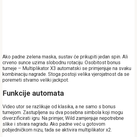
Ako padne zelena maska, sustav će prikupiti jedan spin. Ali
crveno sunce uzima slobodnu rotaciju. Osobitost bonus
turneje – Multiplikator X3 automatski se primjenjuje na svaku
kombinaciju nagrade. Stoga postoji velika vjerojatnost da se
poremeti stvarno veliki jackpot.
Funkcije automata
Video utor se razlikuje od klasika, a ne samo s bonus
turnejom. Zastupljena su dva posebna simbola koji mogu
diverzificirati igru. Na primjer, Wild zamjenjuje nepotrebne
slike i stvara nagradu. Ako padne već u gotovom
pobjedničkom nizu, tada se aktivira multiplikator x2.