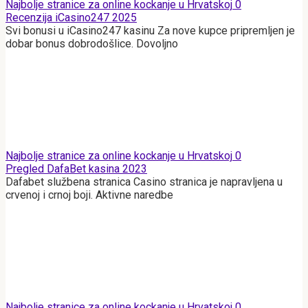
Najbolje stranice za online kockanje u Hrvatskoj
0
Recenzija iCasino247 2025
Svi bonusi u iCasino247 kasinu Za nove kupce pripremljen je
dobar bonus dobrodošlice. Dovoljno
Najbolje stranice za online kockanje u Hrvatskoj
0
Pregled DafaBet kasina 2023
Dafabet službena stranica Casino stranica je napravljena u
crvenoj i crnoj boji. Aktivne naredbe
Najbolje stranice za online kockanje u Hrvatskoj
0