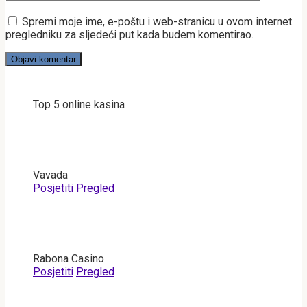
Spremi moje ime, e-poštu i web-stranicu u ovom internet
pregledniku za sljedeći put kada budem komentirao.
Top 5 online kasina
Vavada
Posjetiti
Pregled
Rabona Casino
Posjetiti
Pregled