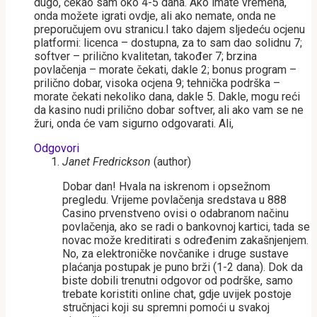
dugo, čekao sam oko 4-5 dana. Ako imate vremena,
onda možete igrati ovdje, ali ako nemate, onda ne
preporučujem ovu stranicu.I tako dajem sljedeću ocjenu
platformi: licenca – dostupna, za to sam dao solidnu 7;
softver – prilično kvalitetan, također 7; brzina
povlačenja – morate čekati, dakle 2; bonus program –
prilično dobar, visoka ocjena 9; tehnička podrška –
morate čekati nekoliko dana, dakle 5. Dakle, mogu reći
da kasino nudi prilično dobar softver, ali ako vam se ne
žuri, onda će vam sigurno odgovarati. Ali,
Odgovori
Janet Fredrickson
(author)
Dobar dan! Hvala na iskrenom i opsežnom
pregledu. Vrijeme povlačenja sredstava u 888
Casino prvenstveno ovisi o odabranom načinu
povlačenja, ako se radi o bankovnoj kartici, tada se
novac može kreditirati s određenim zakašnjenjem.
No, za elektroničke novčanike i druge sustave
plaćanja postupak je puno brži (1-2 dana). Dok da
biste dobili trenutni odgovor od podrške, samo
trebate koristiti online chat, gdje uvijek postoje
stručnjaci koji su spremni pomoći u svakoj