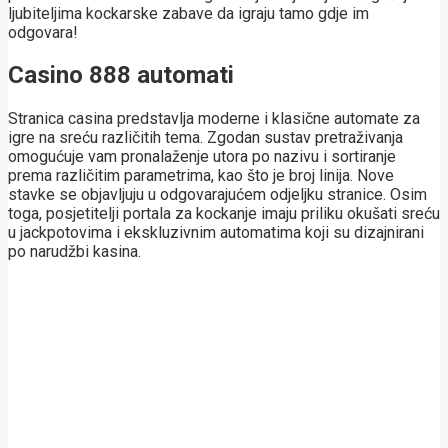
ljubiteljima kockarske zabave da igraju tamo gdje im
odgovara!
Casino 888 automati
Stranica casina predstavlja moderne i klasične automate za
igre na sreću različitih tema. Zgodan sustav pretraživanja
omogućuje vam pronalaženje utora po nazivu i sortiranje
prema različitim parametrima, kao što je broj linija. Nove
stavke se objavljuju u odgovarajućem odjeljku stranice. Osim
toga, posjetitelji portala za kockanje imaju priliku okušati sreću
u jackpotovima i ekskluzivnim automatima koji su dizajnirani
po narudžbi kasina.