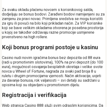
Za svaku okladu plaćenu novcem s korisnikovog salda,
dodjeljuju se bonus bodovi. Zarađeni bodovi namijenjeni su za
zamjenu za pravi novac. Primljena sredstva se mogu koristiti
za igru ​​ili povući na bilo koji prikladan način. Za VIP korisnike
koji se bave velikim okladama otvorena je posebna prostorija
u kojoj se također održavaju razne promocije usmjerene
prvenstveno na high rollere.
Koji bonus programi postoje u kasinu
Casino nudi novim igračima bonus bez depozita od 88 eura
(radi u promotivnim slotovima), 100% na prvi depozit (do 100
eura), mogućnost osvajanja besplatnih okretaja i velike svote
novca u Wheel of Fortune, nagrada za svaki pad broja 8 u
ruletu i drugim promocijama vjernosti. Način aktivacije, uvjeti
za davanje bonusa, rok valjanosti – svi detalji su sadržani u
opisima koji su objavljeni u promotivnom dijelu.
Registracija i verifikacija
Web stranica Casino 888 služi svim odraslim korisnicima. Da