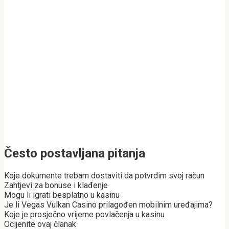
Često postavljana pitanja
Koje dokumente trebam dostaviti da potvrdim svoj račun
Zahtjevi za bonuse i klađenje
Mogu li igrati besplatno u kasinu
Je li Vegas Vulkan Casino prilagođen mobilnim uređajima?
Koje je prosječno vrijeme povlačenja u kasinu
Ocijenite ovaj članak