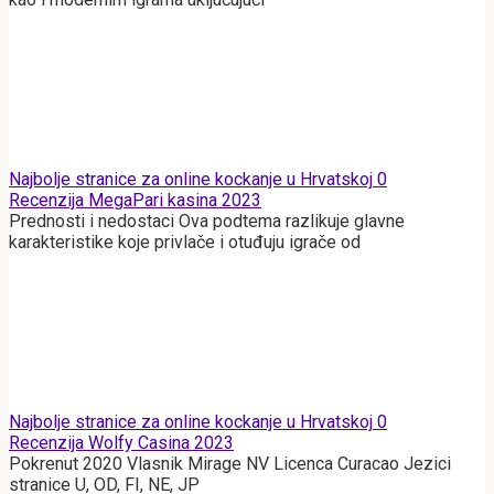
Najbolje stranice za online kockanje u Hrvatskoj
0
Recenzija MegaPari kasina 2023
Prednosti i nedostaci Ova podtema razlikuje glavne
karakteristike koje privlače i otuđuju igrače od
Najbolje stranice za online kockanje u Hrvatskoj
0
Recenzija Wolfy Casina 2023
Pokrenut 2020 Vlasnik Mirage NV Licenca Curacao Jezici
stranice U, OD, FI, NE, JP