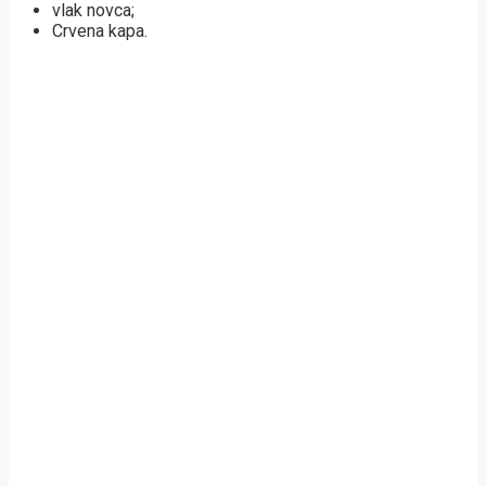
vlak novca;
Crvena kapa.