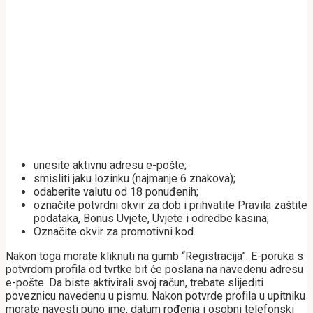
unesite aktivnu adresu e-pošte;
smisliti jaku lozinku (najmanje 6 znakova);
odaberite valutu od 18 ponuđenih;
označite potvrdni okvir za dob i prihvatite Pravila zaštite
podataka, Bonus Uvjete, Uvjete i odredbe kasina;
Označite okvir za promotivni kod.
Nakon toga morate kliknuti na gumb “Registracija”. E-poruka s
potvrdom profila od tvrtke bit će poslana na navedenu adresu
e-pošte. Da biste aktivirali svoj račun, trebate slijediti
poveznicu navedenu u pismu. Nakon potvrde profila u upitniku
morate navesti puno ime, datum rođenja i osobni telefonski