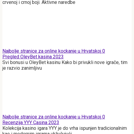
crvenoj i crnoj boji. Aktivne naredbe
Najbolje stranice za online kockanje u Hrvatskoj
0
Pregled OleyBet kasina 2023
Svi bonusi u OleyBet kasinu Kako bi privukli nove igrače, tim
je razvio zanimljivu
Najbolje stranice za online kockanje u Hrvatskoj
0
Recenzija YYY Casina 2023
Kolekcija kasino igara YYY je do vrha ispunjen tradicionalnim
kao i modernim igrama uključujući