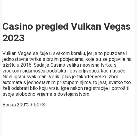
Casino pregled Vulkan Vegas
2023
Vulkan Vegas se čuje u svakom koraku, jer je to pouzdana i
jednostavna tvrtka s brzim pobjedama, koje su se pojavile na
tržištu u 2016. Sada je Casino velika neovisna tvrtka s
visokom sigurnošću podataka i povjerljivošću, kao i tisuće
Novi igrači svaki dan. Veliki plus je također veliki izbor
automata s jednostavnim pristupom njima, to jest, svatko tko
želi odabrati bilo koju vrstu igre nakon registracije i potrošiti
svoje slobodno vrijeme s dostojanstvom.
Bonus:200% + 50FS