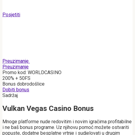
Posjetiti
Preuzimanje
Preuzimanje
Promo kod: WORLDCASINO
200% + 50FS
Bonus dobrodošlice
Dobiti bonus
Sadržaj
Vulkan Vegas Casino Bonus
Mnoge platforme nude redovitim i novim igračima profitabilne
i ne baš bonus programe. Uz njihovu pomoć možete ostvariti
popuste, dodatne besplatne vrtnje i sudjelovati u drugim