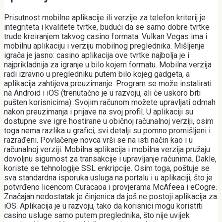
Prisutnost mobilne aplikacije ili verzije za telefon kriterij je
integriteta i kvalitete tvrtke, budući da se samo dobre tvrtke
trude kreiranjem takvog casino formata. Vulkan Vegas ima i
mobilnu aplikaciju i verziju mobilnog preglednika. Mišljenje
igrača je jasno: casino aplikacija ove tvrtke najbolja je i
najprikladnija za igranje u bilo kojem formatu. Mobilna verzija
radi izravno u pregledniku putem bilo kojeg gadgeta, a
aplikacija zahtijeva preuzimanje. Program se može instalirati
na Android i iOS (trenutačno je u razvoju, ali će uskoro biti
pušten korisnicima). Svojim računom možete upravljati odmah
nakon preuzimanja i prijave na svoj profil. U aplikaciji su
dostupne sve igre hostirane u običnoj računalnoj verziji, osim
toga nema razlika u grafici, svi detalji su pomno promišljeni i
razrađeni. Povlačenje novca vrši se na isti način kao i u
računalnoj verziji. Mobilna aplikacija i mobilna verzija pružaju
dovoljnu sigurnost za transakcije i upravljanje računima. Dakle,
koriste se tehnologije SSL enkripcije. Osim toga, poštuje se
sva standardna isporuka usluga na portalu i u aplikaciji, što je
potvrđeno licencom Curacaoa i provjerama McAfeea i eCogre.
Značajan nedostatak je činjenica da još ne postoji aplikacija za
iOS. Aplikacija je u razvoju, tako da korisnici mogu koristiti
casino usluge samo putem preglednika, što nije uvijek