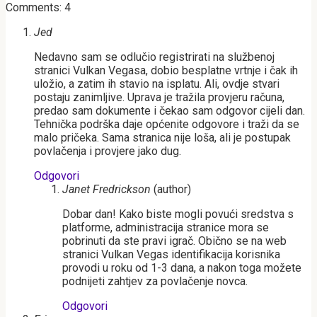
Comments: 4
Jed
Nedavno sam se odlučio registrirati na službenoj
stranici Vulkan Vegasa, dobio besplatne vrtnje i čak ih
uložio, a zatim ih stavio na isplatu. Ali, ovdje stvari
postaju zanimljive. Uprava je tražila provjeru računa,
predao sam dokumente i čekao sam odgovor cijeli dan.
Tehnička podrška daje općenite odgovore i traži da se
malo pričeka. Sama stranica nije loša, ali je postupak
povlačenja i provjere jako dug.
Odgovori
Janet Fredrickson
(author)
Dobar dan! Kako biste mogli povući sredstva s
platforme, administracija stranice mora se
pobrinuti da ste pravi igrač. Obično se na web
stranici Vulkan Vegas identifikacija korisnika
provodi u roku od 1-3 dana, a nakon toga možete
podnijeti zahtjev za povlačenje novca.
Odgovori