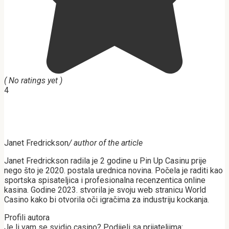
( No ratings yet )
4
Janet Fredrickson
/ author of the article
Janet Fredrickson radila je 2 godine u Pin Up Casinu prije
nego što je 2020. postala urednica novina. Počela je raditi kao
sportska spisateljica i profesionalna recenzentica online
kasina. Godine 2023. stvorila je svoju web stranicu World
Casino kako bi otvorila oči igračima za industriju kockanja.
Profili autora
Je li vam se svidio casino? Podijeli sa prijateljima: