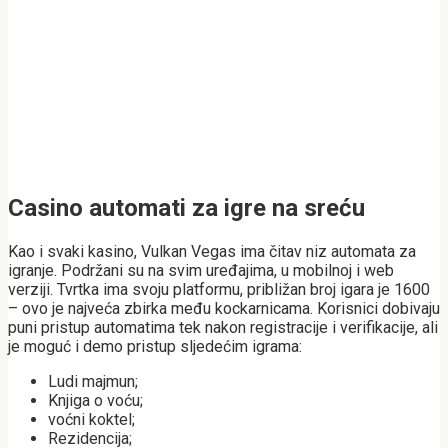
Casino automati za igre na sreću
Kao i svaki kasino, Vulkan Vegas ima čitav niz automata za
igranje. Podržani su na svim uređajima, u mobilnoj i web
verziji. Tvrtka ima svoju platformu, približan broj igara je 1600
– ovo je najveća zbirka među kockarnicama. Korisnici dobivaju
puni pristup automatima tek nakon registracije i verifikacije, ali
je moguć i demo pristup sljedećim igrama:
Ludi majmun;
Knjiga o voću;
voćni koktel;
Rezidencija;