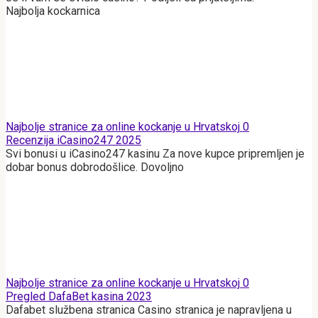
Najbolja kockarnica
Najbolje stranice za online kockanje u Hrvatskoj
0
Recenzija iCasino247 2025
Svi bonusi u iCasino247 kasinu Za nove kupce pripremljen je
dobar bonus dobrodošlice. Dovoljno
Najbolje stranice za online kockanje u Hrvatskoj
0
Pregled DafaBet kasina 2023
Dafabet službena stranica Casino stranica je napravljena u