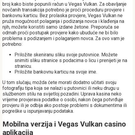
broj kako biste popunili račun u Vegas Vulkan. Za obavljanje
novčanih transakcija potrebno je proći proceduru provjere i
bankovnu karticu. Bez prolaska provjere, Vegas Vulkan ne
pruža mogućnost polaganja i podizanja novca i klađenja na
njih, možete koristiti samo izdane žetone. Preporuča se
odmah proći postupak provjere kako ubuduće ne bi bilo
problema s podizanjem i polaganjem novca. Za ovo vam je
potrebno:
Priložite skeniranu sliku svoje putovnice. Možete
snimiti sliku stranice s podacima o licu i prenijeti je na
stranicu.
Priložite bankovnu karticu na svoje ime.
U tom slučaju, možda ćete morati dodatno učitati svoju
fotografiju tipa koja se nalazi u putovnici ili neku drugu u
službenom stilu na svijetloj pozadini. Uprava kasina neko
vrijeme provjerava podatke o osobi, nakon čega potvrđuje
provjeru ili je odbija ako postoje problemi s dokumentima ili
pogreške u ispunjavanju podataka.
Mobilna verzija i Vegas Vulkan casino
aplikacija