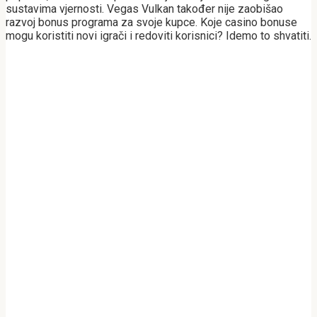
sustavima vjernosti. Vegas Vulkan također nije zaobišao
razvoj bonus programa za svoje kupce. Koje casino bonuse
mogu koristiti novi igrači i redoviti korisnici? Idemo to shvatiti.