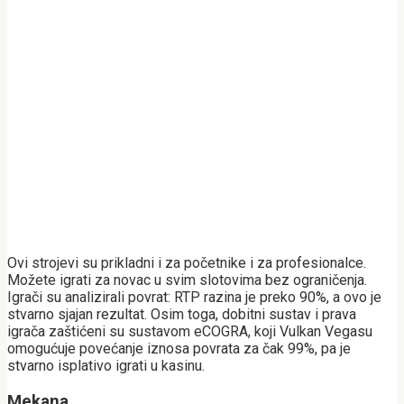
Ovi strojevi su prikladni i za početnike i za profesionalce.
Možete igrati za novac u svim slotovima bez ograničenja.
Igrači su analizirali povrat: RTP razina je preko 90%, a ovo je
stvarno sjajan rezultat. Osim toga, dobitni sustav i prava
igrača zaštićeni su sustavom eCOGRA, koji Vulkan Vegasu
omogućuje povećanje iznosa povrata za čak 99%, pa je
stvarno isplativo igrati u kasinu.
Mekana