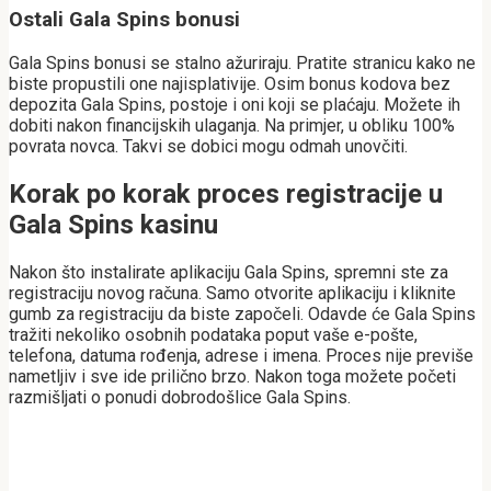
Ostali Gala Spins bonusi
Gala Spins bonusi se stalno ažuriraju. Pratite stranicu kako ne
biste propustili one najisplativije. Osim bonus kodova bez
depozita Gala Spins, postoje i oni koji se plaćaju. Možete ih
dobiti nakon financijskih ulaganja. Na primjer, u obliku 100%
povrata novca. Takvi se dobici mogu odmah unovčiti.
Korak po korak proces registracije u
Gala Spins kasinu
Nakon što instalirate aplikaciju Gala Spins, spremni ste za
registraciju novog računa. Samo otvorite aplikaciju i kliknite
gumb za registraciju da biste započeli. Odavde će Gala Spins
tražiti nekoliko osobnih podataka poput vaše e-pošte,
telefona, datuma rođenja, adrese i imena. Proces nije previše
nametljiv i sve ide prilično brzo. Nakon toga možete početi
razmišljati o ponudi dobrodošlice Gala Spins.