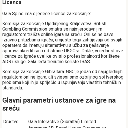
Licenca
Gala Spins ima sljedeće licence za kockanje:
Komisija za kockanje Ujedinjenog Kraljevstva. British
Gambling Commission smatra se najmjerodavnijim
regulatorom tržišta online igara na sreću. Oni se ne bave
izravno pritužbama igrača, umjesto toga zahtijevaju od svojih
operatera da imenuju alternativnu službu za rješavanje
sporova akreditiranu od strane UKGC-a. Dakle, vrijednost ove
licence za igrače uvelike ovisi o profesionalnosti korištene
ADR usluge. Gala leđa trenutno koriste IBAS.
Komisija za kockanje Gibraltara. GGC je jedan od najuglednijih
regulatora online igara, ali svjesni smo ozbiljnog softverskog
problema koji ih je spriječio u ispunjavanju vlastitih tehničkih
standarda.
Glavni parametri ustanove za igre na
sreću
Društvo
Gala Interactive (Gibraltar) Limited