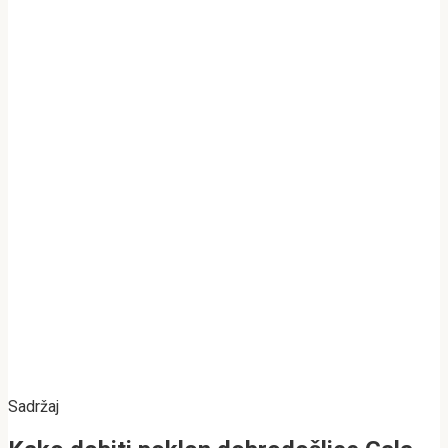
Sadržaj