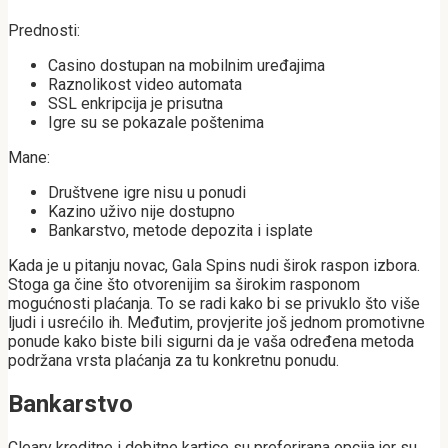
Prednosti:
Casino dostupan na mobilnim uređajima
Raznolikost video automata
SSL enkripcija je prisutna
Igre su se pokazale poštenima
Mane:
Društvene igre nisu u ponudi
Kazino uživo nije dostupno
Bankarstvo, metode depozita i isplate
Kada je u pitanju novac, Gala Spins nudi širok raspon izbora.
Stoga ga čine što otvorenijim sa širokim rasponom
mogućnosti plaćanja. To se radi kako bi se privuklo što više
ljudi i usrećilo ih. Međutim, provjerite još jednom promotivne
ponude kako biste bili sigurni da je vaša određena metoda
podržana vrsta plaćanja za tu konkretnu ponudu.
Bankarstvo
Cleary kreditne i debitne kartice su preferirana opcija jer su