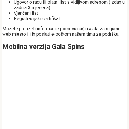
Ugovor o radu ili platni list s vidljivom adresom (izdan u
zadnja 3 mjeseca)
Vjenčani list
Registracijski certifikat
Možete preuzeti informacije pomoću naših alata za sigurno
web mjesto ili ih poslati e-poštom našem timu za podršku.
Mobilna verzija Gala Spins