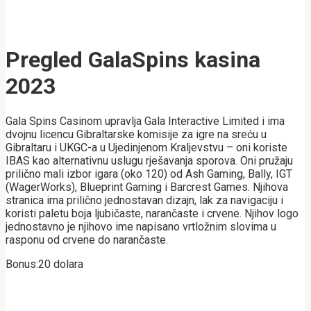
Pregled GalaSpins kasina
2023
Gala Spins Casinom upravlja Gala Interactive Limited i ima
dvojnu licencu Gibraltarske komisije za igre na sreću u
Gibraltaru i UKGC-a u Ujedinjenom Kraljevstvu – oni koriste
IBAS kao alternativnu uslugu rješavanja sporova. Oni pružaju
prilično mali izbor igara (oko 120) od Ash Gaming, Bally, IGT
(WagerWorks), Blueprint Gaming i Barcrest Games. Njihova
stranica ima prilično jednostavan dizajn, lak za navigaciju i
koristi paletu boja ljubičaste, narančaste i crvene. Njihov logo
jednostavno je njihovo ime napisano vrtložnim slovima u
rasponu od crvene do narančaste.
Bonus:20 dolara