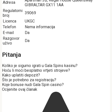
Apartman 3B, Regal House Queensway
Adresa
GIBRALTAR GX11 1AA
Regulatorni
39069
broj
Licenca
UKGC
Telefon
Nema informacija
E-mail
Da
Razgovor
Da
uživo
Pitanja
Koliko je sigurno igrati u Gala Spins kasinu?
Hoću li moći besplatno vrtjeti strojeve?
Kako uplatiti depozit?
Što je potrebno za registraciju?
Koje bonuse nudi Gala Spin casino?
Ocijenite ovaj članak