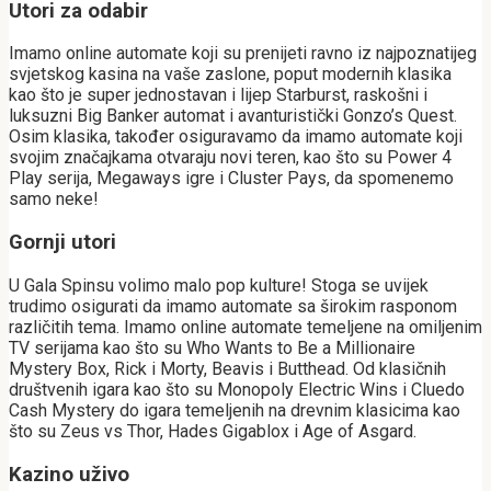
Utori za odabir
Imamo online automate koji su prenijeti ravno iz najpoznatijeg
svjetskog kasina na vaše zaslone, poput modernih klasika
kao što je super jednostavan i lijep Starburst, raskošni i
luksuzni Big Banker automat i avanturistički Gonzo’s Quest.
Osim klasika, također osiguravamo da imamo automate koji
svojim značajkama otvaraju novi teren, kao što su Power 4
Play serija, Megaways igre i Cluster Pays, da spomenemo
samo neke!
Gornji utori
U Gala Spinsu volimo malo pop kulture! Stoga se uvijek
trudimo osigurati da imamo automate sa širokim rasponom
različitih tema. Imamo online automate temeljene na omiljenim
TV serijama kao što su Who Wants to Be a Millionaire
Mystery Box, Rick i Morty, Beavis i Butthead. Od klasičnih
društvenih igara kao što su Monopoly Electric Wins i Cluedo
Cash Mystery do igara temeljenih na drevnim klasicima kao
što su Zeus vs Thor, Hades Gigablox i Age of Asgard.
Kazino uživo