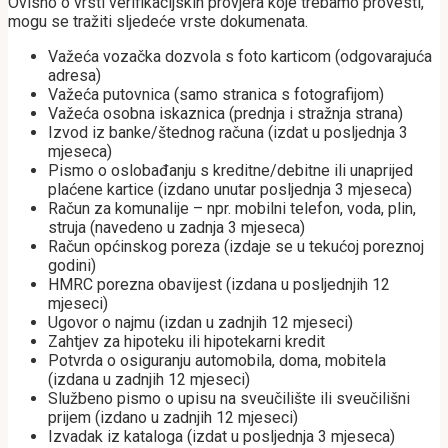
Ovisno o vrsti verifikacijskih provjera koje trebamo provesti,
mogu se tražiti sljedeće vrste dokumenata.
Važeća vozačka dozvola s foto karticom (odgovarajuća
adresa)
Važeća putovnica (samo stranica s fotografijom)
Važeća osobna iskaznica (prednja i stražnja strana)
Izvod iz banke/štednog računa (izdat u posljednja 3
mjeseca)
Pismo o oslobađanju s kreditne/debitne ili unaprijed
plaćene kartice (izdano unutar posljednja 3 mjeseca)
Račun za komunalije – npr. mobilni telefon, voda, plin,
struja (navedeno u zadnja 3 mjeseca)
Račun općinskog poreza (izdaje se u tekućoj poreznoj
godini)
HMRC porezna obavijest (izdana u posljednjih 12
mjeseci)
Ugovor o najmu (izdan u zadnjih 12 mjeseci)
Zahtjev za hipoteku ili hipotekarni kredit
Potvrda o osiguranju automobila, doma, mobitela
(izdana u zadnjih 12 mjeseci)
Službeno pismo o upisu na sveučilište ili sveučilišni
prijem (izdano u zadnjih 12 mjeseci)
Izvadak iz kataloga (izdat u posljednja 3 mjeseca)