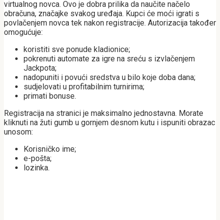
virtualnog novca. Ovo je dobra prilika da naučite načelo
obračuna, značajke svakog uređaja. Kupci će moći igrati s
povlačenjem novca tek nakon registracije. Autorizacija također
omogućuje:
koristiti sve ponude kladionice;
pokrenuti automate za igre na sreću s izvlačenjem
Jackpota;
nadopuniti i povući sredstva u bilo koje doba dana;
sudjelovati u profitabilnim turnirima;
primati bonuse.
Registracija na stranici je maksimalno jednostavna. Morate
kliknuti na žuti gumb u gornjem desnom kutu i ispuniti obrazac
unosom:
Korisničko ime;
e-pošta;
lozinka.