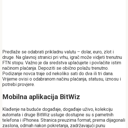
Predlaže se odabrati prikladnu valutu – dolar, euro, zlot i
druge. Na glavnoj stranici pri vrhu, igrač može vidjeti trenutnu
FTN stopu. Važno je da sredstva uplaćujete i povlačite istim
načinom plaćanja. Depoziti se obično polažu trenutno.
Podizanje novca traje od nekoliko sati do dva ili tri dana.
Vrijeme ovisi o odabranom načinu plaćanja, statusu, iznosu i
potrebi provjere.
Mobilna aplikacija BitWiz
Klađenje na buduće događaje, događaje uživo, kolekciju
automata i druge BitWiz usluge dostupne su s pametnih
telefona i iPhonea. Stranica preuzima format, prema dijagonali
zaslona, ​​odmah nakon pokretanja, zadržavajući punu