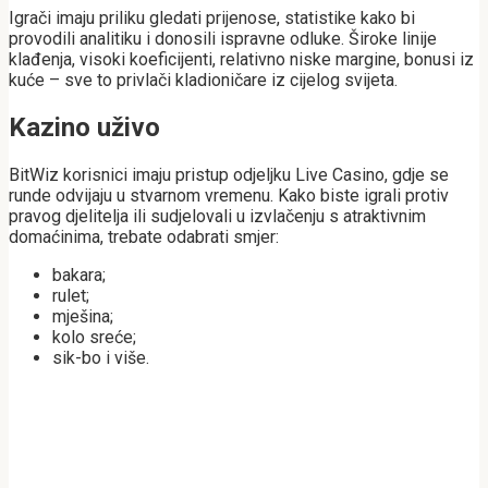
Igrači imaju priliku gledati prijenose, statistike kako bi
provodili analitiku i donosili ispravne odluke. Široke linije
klađenja, visoki koeficijenti, relativno niske margine, bonusi iz
kuće – sve to privlači kladioničare iz cijelog svijeta.
Kazino uživo
BitWiz korisnici imaju pristup odjeljku Live Casino, gdje se
runde odvijaju u stvarnom vremenu. Kako biste igrali protiv
pravog djelitelja ili sudjelovali u izvlačenju s atraktivnim
domaćinima, trebate odabrati smjer:
bakara;
rulet;
mješina;
kolo sreće;
sik-bo i više.