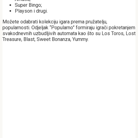
Super Bingo;
Playson i drugi.
Možete odabrati kolekciju igara prema pružatelju,
popularnosti. Odjeljak “Popularno” formiraju igrači pokretanjem
svakodnevnih uzbudljivih automata kao što su Los Toros, Lost
Treasure, Blast, Sweet Bonanza, Yummy.