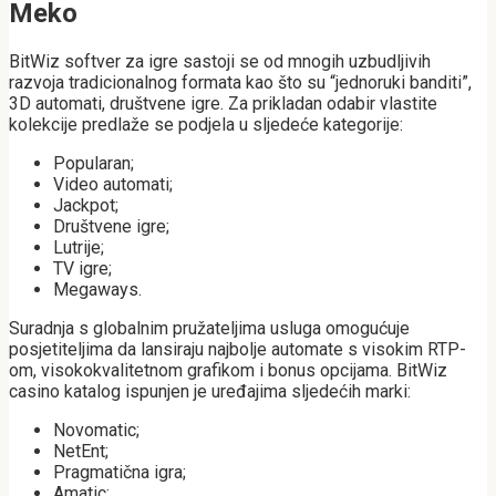
Meko
BitWiz softver za igre sastoji se od mnogih uzbudljivih
razvoja tradicionalnog formata kao što su “jednoruki banditi”,
3D automati, društvene igre. Za prikladan odabir vlastite
kolekcije predlaže se podjela u sljedeće kategorije:
Popularan;
Video automati;
Jackpot;
Društvene igre;
Lutrije;
TV igre;
Megaways.
Suradnja s globalnim pružateljima usluga omogućuje
posjetiteljima da lansiraju najbolje automate s visokim RTP-
om, visokokvalitetnom grafikom i bonus opcijama. BitWiz
casino katalog ispunjen je uređajima sljedećih marki:
Novomatic;
NetEnt;
Pragmatična igra;
Amatic;