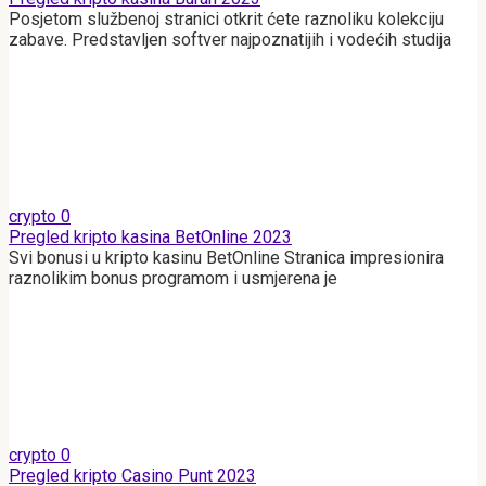
Posjetom službenoj stranici otkrit ćete raznoliku kolekciju
zabave. Predstavljen softver najpoznatijih i vodećih studija
crypto
0
Pregled kripto kasina BetOnline 2023
Svi bonusi u kripto kasinu BetOnline Stranica impresionira
raznolikim bonus programom i usmjerena je
crypto
0
Pregled kripto Casino Punt 2023