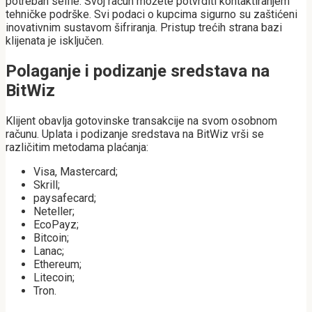
potreban selfie. Svoj račun možete potvrditi kontaktiranjem
tehničke podrške. Svi podaci o kupcima sigurno su zaštićeni
inovativnim sustavom šifriranja. Pristup trećih strana bazi
klijenata je isključen.
Polaganje i podizanje sredstava na
BitWiz
Klijent obavlja gotovinske transakcije na svom osobnom
računu. Uplata i podizanje sredstava na BitWiz vrši se
različitim metodama plaćanja:
Visa, Mastercard;
Skrill;
paysafecard;
Neteller;
EcoPayz;
Bitcoin;
Lanac;
Ethereum;
Litecoin;
Tron.