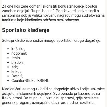
Za one koji žele odmah iskoristiti bonus značajke, postoji
zaseban odjeljak “Kupni bonus”. Podržavatelji drive rundi s
šansom da dobiju veliku novčanu nagradu mogu sudjelovati na
turnirima koje kladionica održava svakodnevno.
Sportsko klađenje
Sekcija kladionice sadrži mnoge sportske i druge događaje:
košarka;
nogomet;
tenis;
biatlon;
šah;
kriket;
Dota 2;
Counter-Strike: KRENI.
Kladioničari se mogu kladiti na događaje uživo i prije utakmice
posjetom istoimenih odjeljaka. Sve ponude prikazane su na
lijevoj strani. Dostupni su i virtualni sportovi, gdje rezultate
generira program, uzimajući u obzir prethodne rezultate.