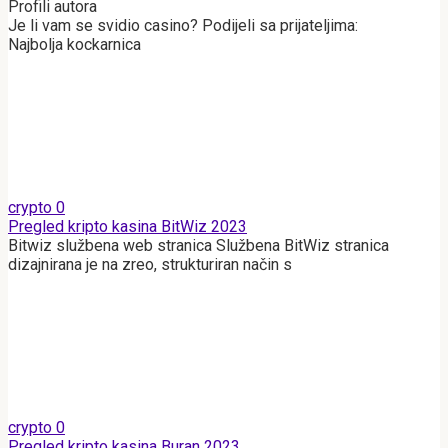
Profili autora
Je li vam se svidio casino? Podijeli sa prijateljima:
Najbolja kockarnica
crypto
0
Pregled kripto kasina BitWiz 2023
Bitwiz službena web stranica Službena BitWiz stranica
dizajnirana je na zreo, strukturiran način s
crypto
0
Pregled kripto kasina Buran 2023