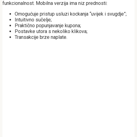
funkcionalnost. Mobilna verzija ima niz prednosti:
Omogućuje pristup usluzi kockanja “uvijek i svugdje”;
Intuitivno sučelje;
Praktično popunjavanje kupona;
Postavke utora s nekoliko klikova;
Transakcije brze naplate.