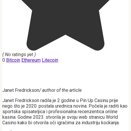
( No ratings yet )
0
Bitcoin
Ethereum
Litecoin
Janet Fredrickson
/ author of the article
Janet Fredrickson radila je 2 godine u Pin Up Casinu prije
nego što je 2020. postala urednica novina. Počela je raditi kao
sportska spisateljica i profesionalna recenzentica online
kasina. Godine 2023. stvorila je svoju web stranicu World
Casino kako bi otvorila oči igračima za industriju kockanja.