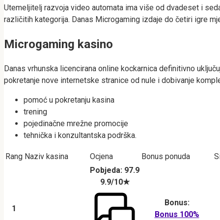
Utemeljitelj razvoja video automata ima više od dvadeset i sedam 
različitih kategorija. Danas Microgaming izdaje do četiri igre m
Microgaming kasino
Danas vrhunska licencirana online kockarnica definitivno uklju
pokretanje nove internetske stranice od nule i dobivanje kompl
pomoć u pokretanju kasina
trening
pojedinačne mrežne promocije
tehnička i konzultantska podrška.
Rang
Naziv kasina
Ocjena
Bonus ponuda
S
Pobjeda: 97.9
9.9/10★
Bonus:
1
Bonus 100%