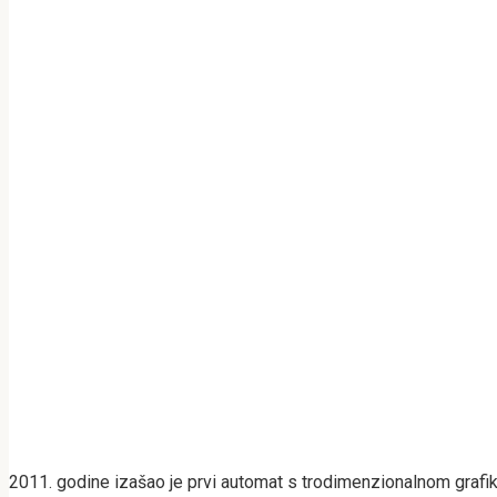
2011. godine izašao je prvi automat s trodimenzionalnom grafik