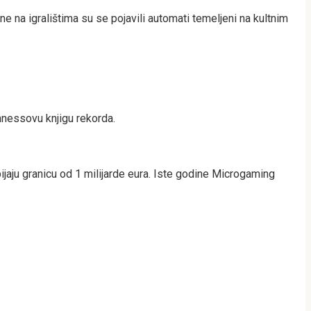
ne na igralištima su se pojavili automati temeljeni na kultnim
innessovu knjigu rekorda.
aju granicu od 1 milijarde eura. Iste godine Microgaming