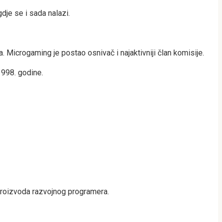
dje se i sada nalazi.
. Microgaming je postao osnivač i najaktivniji član komisije.
1998. godine.
 proizvoda razvojnog programera.