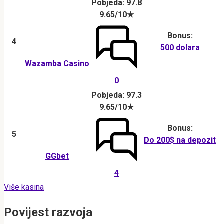
Pobjeda: 97.8
9.65/10★
Bonus:
4
500 dolara
Wazamba Casino
0
Pobjeda: 97.3
9.65/10★
Bonus:
5
Do 200$ na depozit
GGbet
4
Više kasina
Povijest razvoja